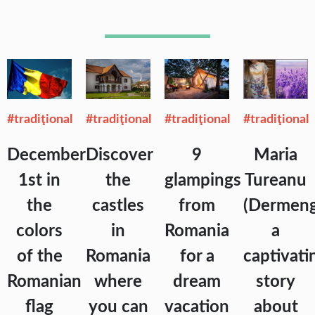
#tradiţional
#tradiţional
#tradiţional
#tradiţional
December
Discover
9
Maria
1st in
the
glampings
Tureanu
the
castles
from
(Dermeng
colors
in
Romania
a
of the
Romania
for a
captivati
Romanian
where
dream
story
flag
you can
vacation
about