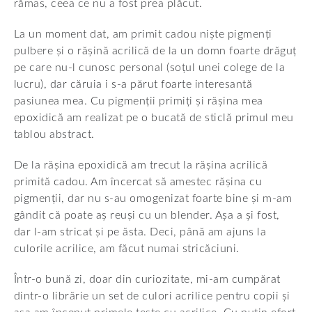
rămas, ceea ce nu a fost prea plăcut.
La un moment dat, am primit cadou niște pigmenți
pulbere și o rășină acrilică de la un domn foarte drăguț
pe care nu-l cunosc personal (soțul unei colege de la
lucru), dar căruia i s-a părut foarte interesantă
pasiunea mea. Cu pigmenții primiți și rășina mea
epoxidică am realizat pe o bucată de sticlă primul meu
tablou abstract.
De la rășina epoxidică am trecut la rășina acrilică
primită cadou. Am încercat să amestec rășina cu
pigmenții, dar nu s-au omogenizat foarte bine și m-am
gândit că poate aș reuși cu un blender. Așa a și fost,
dar l-am stricat și pe ăsta. Deci, până am ajuns la
culorile acrilice, am făcut numai stricăciuni.
Într-o bună zi, doar din curiozitate, mi-am cumpărat
dintr-o librărie un set de culori acrilice pentru copii și