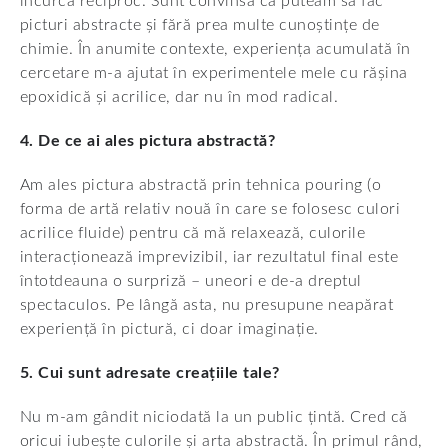
încurcă reciproc. Sunt convinsă că puteam să fac
picturi abstracte și fără prea multe cunoștințe de
chimie. În anumite contexte, experiența acumulată în
cercetare m-a ajutat în experimentele mele cu rășina
epoxidică și acrilice, dar nu în mod radical.
4. De ce ai ales pictura abstractă?
Am ales pictura abstractă prin tehnica pouring (o
forma de artă relativ nouă în care se folosesc culori
acrilice fluide) pentru că mă relaxează, culorile
interacționează imprevizibil, iar rezultatul final este
întotdeauna o surpriză – uneori e de-a dreptul
spectaculos. Pe lângă asta, nu presupune neapărat
experiență în pictură, ci doar imaginație.
5. Cui sunt adresate creațiile tale?
Nu m-am gândit niciodată la un public țintă. Cred că
oricui iubește culorile și arta abstractă. În primul rând,