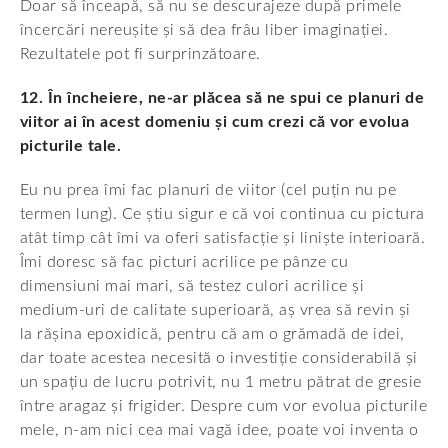
Doar să înceapă, să nu se descurajeze după primele
încercări nereușite și să dea frâu liber imaginației.
Rezultatele pot fi surprinzătoare.
12. În încheiere, ne-ar plăcea să ne spui ce planuri de
viitor ai în acest domeniu și cum crezi că vor evolua
picturile tale.
Eu nu prea îmi fac planuri de viitor (cel puțin nu pe
termen lung). Ce știu sigur e că voi continua cu pictura
atât timp cât îmi va oferi satisfacție și liniște interioară.
Îmi doresc să fac picturi acrilice pe pânze cu
dimensiuni mai mari, să testez culori acrilice și
medium-uri de calitate superioară, aș vrea să revin și
la rășina epoxidică, pentru că am o grămadă de idei,
dar toate acestea necesită o investiție considerabilă și
un spațiu de lucru potrivit, nu 1 metru pătrat de gresie
între aragaz și frigider. Despre cum vor evolua picturile
mele, n-am nici cea mai vagă idee, poate voi inventa o