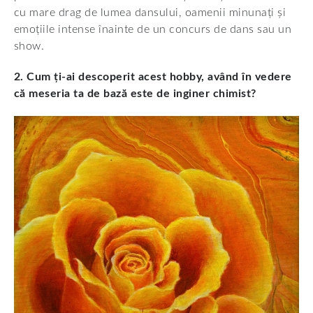
cu mare drag de lumea dansului, oamenii minunați și
emoțiile intense înainte de un concurs de dans sau un
show.
2. Cum ți-ai descoperit acest hobby, având în vedere
că meseria ta de bază este de inginer chimist?