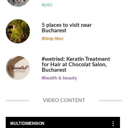
#știri
5 places to visit near
Bucharest
#timp liber
#wetried: Keratin Treatment
for Hair at Chocolat Salon,
Bucharest
#health & beauty
VIDEO CONTENT