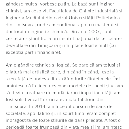
gândesc mult și vorbesc puțin. La bază sunt inginer
chimist, am absolvit Facultatea de Chimie Industrială și
Ingineria Mediului din cadrul Universității Politehnica
din Timișoara, unde am continuat apoi cu masterat și
doctorat în inginerie chimică. Din anul 2007, sunt
cercetător științific la un institut național de cercetare-
dezvoltare din Timișoara și îmi place foarte mult (cu
excepția părții financiare).
Am o gândire tehnică și logică. Se pare că am totuși și
o latură mai artistică care, din când în când, iese la
suprafață de undeva din străfundurile ființei mele. Îmi
amintesc că în liceu desenam modele de rochii și visam
să devin creatoare de modă, iar în timpul facultății am
fost solist vocal într-un ansamblu folcloric din
Timișoara. În 2014, am început cursuri de dans de
societate, apoi latino și, în scurt timp, eram complet
îndrăgostită de toate stilurile de dans predate. A fost o
perioadă foarte frumoasă din viața mea și îmi amintesc