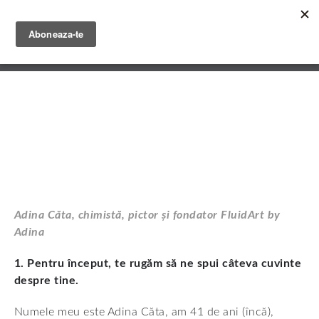
Skip
to
main
English
content
Română
Adina Căta, chimistă, pictor și fondator FluidArt by
Adina
1. Pentru început, te rugăm să ne spui câteva cuvinte
despre tine.
Numele meu este Adina Căta, am 41 de ani (încă),