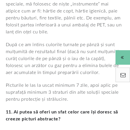
speciale, mă folosesc de niște „instrumente” mai
atipice cum ar fi: hârtie de copt, hârtie igienică, paie
pentru băuturi, fire textile, pâlnii etc. De exemplu, am
folosit partea inferioară a unui ambalaj de PET, sau un
lanț din oțel cu bile.
După ce am întins culorile turnate pe pânză și sunt
mulțumită de rezultatul final (dacă nu sunt mulțumită,
curăț culorile de pe pânză și o iau de la capăt),
folosesc un arzător cu gaz pentru a elimina bulele de
aer acumulate în timpul preparării culorilor.
Picturile le las la uscat minimum 7 zile, apoi aplic pe
suprafață minimum 3 straturi din alte soluții speciale
pentru protecție și strălucire.
11. Ai putea să oferi un sfat celor care își doresc să
creeze picturi abstracte?