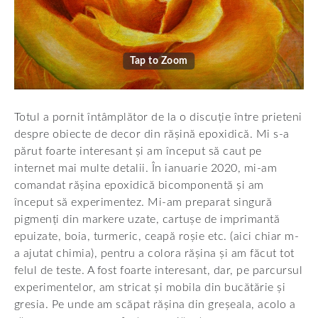
Tap to Zoom
Totul a pornit întâmplător de la o discuție între prieteni
despre obiecte de decor din rășină epoxidică. Mi s-a
părut foarte interesant și am început să caut pe
internet mai multe detalii. În ianuarie 2020, mi-am
comandat rășina epoxidică bicomponentă și am
început să experimentez. Mi-am preparat singură
pigmenți din markere uzate, cartușe de imprimantă
epuizate, boia, turmeric, ceapă roșie etc. (aici chiar m-
a ajutat chimia), pentru a colora rășina și am făcut tot
felul de teste. A fost foarte interesant, dar, pe parcursul
experimentelor, am stricat și mobila din bucătărie și
gresia. Pe unde am scăpat rășina din greșeala, acolo a