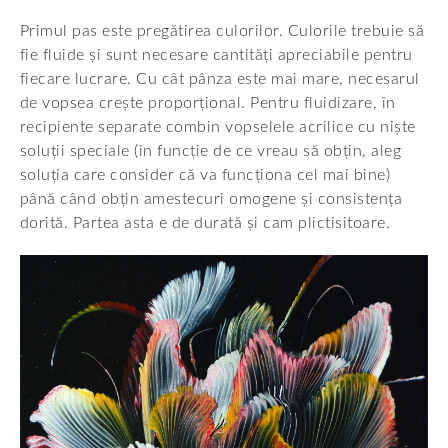
Primul pas este pregătirea culorilor. Culorile trebuie să
fie fluide și sunt necesare cantități apreciabile pentru
fiecare lucrare. Cu cât pânza este mai mare, necesarul
de vopsea crește proporțional. Pentru fluidizare, în
recipiente separate combin vopselele acrilice cu niște
soluții speciale (în funcție de ce vreau să obțin, aleg
soluția care consider că va funcționa cel mai bine)
până când obțin amestecuri omogene și consistența
dorită. Partea asta e de durată și cam plictisitoare.