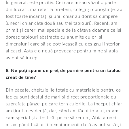
În general, este pozitiv. Cei care mi-au văzut o parte
din lucrări, mă refer la prieteni, colegi și cunoștințe, au
fost foarte încântați și unii chiar au dorit să cumpere
(uneori chiar câte două sau trei tablouri). Recent, am
primit și cereri mai speciale de la câteva doamne ce își
doresc tablouri abstracte cu anumite culori și
dimensiuni care să se potrivească cu designul interior
al casei. Asta e o nouă provocare pentru mine și abia
aștept să încep.
8. Ne poți spune un preț de pornire pentru un tablou
creat de tine?
Din păcate, cheltuielile totale cu materialele pentru ce
fac eu sunt destul de mari și direct proporționale cu
suprafața pânzei pe care torn culorile. La început chiar
am ținut o evidență, dar, când am făcut totalul, m-am
cam speriat și a fost cât pe ce să renunț. Abia atunci
m-am gândit că ar fi nemaipomenit dacă aș putea să și