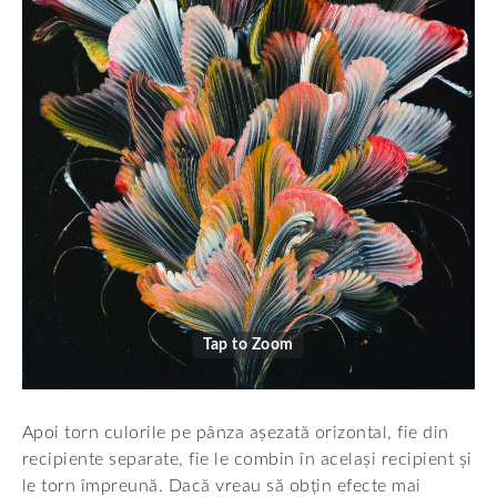
Tap to Zoom
Apoi torn culorile pe pânza așezată orizontal, fie din
recipiente separate, fie le combin în același recipient și
le torn împreună. Dacă vreau să obțin efecte mai