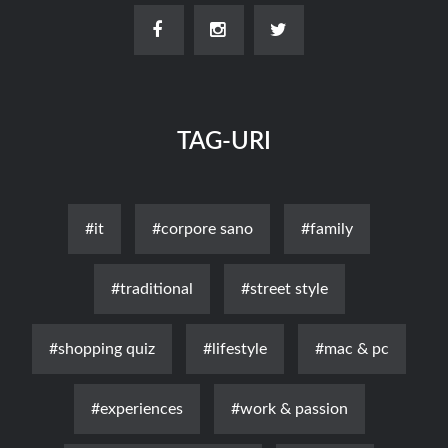
TAG-URI
#it
#corpore sano
#family
#traditional
#street style
#shopping quiz
#lifestyle
#mac & pc
#experiences
#work & passion