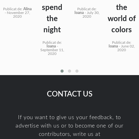
spend
the
Publicat de:
Alina
Publicat de:
-
November 27,
Ioana
-
July 30,
2020
2020
the
world of
night
colors
Publicat de:
Publicat de:
Ioana
-
Ioana
-
June 02,
September 11,
2020
2020
CONTACT US
If you want to give us your feedback, to
advertise with us or to become one of our
contributors, write us at