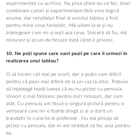
experimentez cu acrilice. Nu prea știam eu ce fac, doar
combinam culori și experimentam fără vreo logică
anume, dar rezultatul final al acestui tablou a fost
pentru mine ceva fantastic. Mă uitam la el și nu
înțelegeam cum mi-a ieșit așa ceva. Sinceră să fiu, mă
minunez și acum de fiecare dată când îl privesc.
10. Ne poți spune care sunt pașii pe care îi urmezi în
realizarea unui tablou?
O să încerc cât mai pe scurt, dar e puțin cam dificil
pentru că pașii mai diferă de la un caz la altul. Trebuie
să înțeleagă toată lumea că eu nu pictez cu pensula.
Uneori o mai folosesc pentru mici retușuri, dar cam
atât. Cu pensula am făcut o singură pictură pentru o
verișoară care mi-e foarte dragă și și-a dorit un
trandafir în culorile ei preferate . Nu mă pricep să
pictez cu pensula, dar m-am străduit să fac asta pentru
ea.