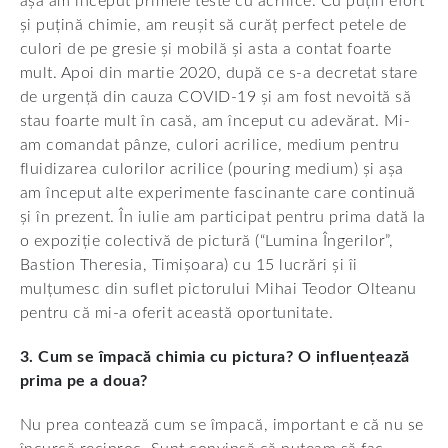
așa am început primele teste cu acrilice. Cu puțin efort
și puțină chimie, am reușit să curăț perfect petele de
culori de pe gresie și mobilă și asta a contat foarte
mult. Apoi din martie 2020, după ce s-a decretat stare
de urgență din cauza COVID-19 și am fost nevoită să
stau foarte mult în casă, am început cu adevărat. Mi-
am comandat pânze, culori acrilice, medium pentru
fluidizarea culorilor acrilice (pouring medium) și așa
am început alte experimente fascinante care continuă
și în prezent. În iulie am participat pentru prima dată la
o expoziție colectivă de pictură (“Lumina Îngerilor”,
Bastion Theresia, Timișoara) cu 15 lucrări și îi
mulțumesc din suflet pictorului Mihai Teodor Olteanu
pentru că mi-a oferit această oportunitate.
3. Cum se împacă chimia cu pictura? O influențează
prima pe a doua?
Nu prea contează cum se împacă, important e că nu se