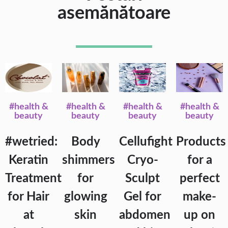
asemănătoare
#health &
#health &
#health &
#health &
beauty
beauty
beauty
beauty
#wetried:
Body
Cellufight
Products
Keratin
shimmers
Cryo-
for a
Treatment
for
Sculpt
perfect
for Hair
glowing
Gel for
make-
at
skin
abdomen
up on