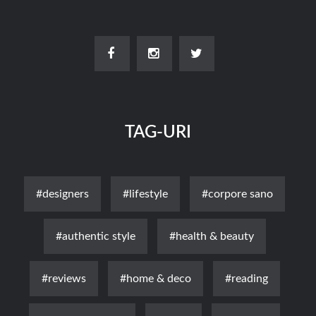
TAG-URI
#designers
#lifestyle
#corpore sano
#authentic style
#health & beauty
#reviews
#home & deco
#reading