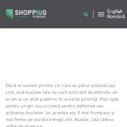
Skip
to
main
English
content
Română
Dacă te numeri printre cei care au părul ondulat sau
creț, însă buclele tale nu sunt suficient de definite, de
acum ai un aliat puternic în această privință. Poți opta
pentru un gel sau o cremă pentru definirea sau
activarea buclelor, iar acestea vor fi mai frumoase și
mai ferme pe durata întregii zile. Așadar, iată câteva
astfel de produse: