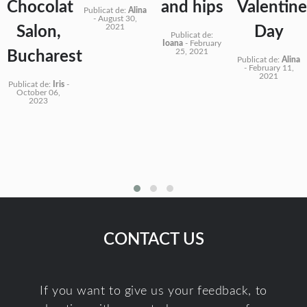
Chocolat
and hips
Valentine
Publicat de:
Alina
-
August 30,
2021
Salon,
Day
Publicat de:
Ioana
-
February
25, 2021
Bucharest
Publicat de:
Alina
-
February 11,
2021
Publicat de:
Iris
-
October 06,
2023
CONTACT US
If you want to give us your feedback, to